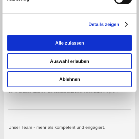
Fax: +49 7746 3126
E-Mail:
info@schendel-wohnbau.de
Details zeigen
Alle zulassen
Unsere Bürozeiten
Auswahl erlauben
Montag bis Donnerstag
08:00 - 13:30 Uhr
Ablehnen
Termine außerhalb der Bürozeiten sind nach Absprache möglich.
Unser Team - mehr als kompetent und engagiert.