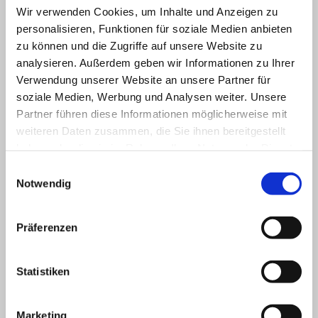
Wir verwenden Cookies, um Inhalte und Anzeigen zu
personalisieren, Funktionen für soziale Medien anbieten
zu können und die Zugriffe auf unsere Website zu
analysieren. Außerdem geben wir Informationen zu Ihrer
Verwendung unserer Website an unsere Partner für
soziale Medien, Werbung und Analysen weiter. Unsere
Partner führen diese Informationen möglicherweise mit
weiteren Daten zusammen, die Sie ihnen bereitgestellt
haben oder die sie im Rahmen Ihrer Nutzung der Dienste
gesammelt haben.
Einwilligungsauswahl
Notwendig
Präferenzen
Schendel Wohnbau GmbH
Eichbergstraße 28
Statistiken
79793 Wutöschingen-Horheim
Telefon: +49 7746 2173
Marketing